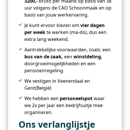
3200,-
bruto per maand op basis van 38
uur volgens de CAO Schoonmaak en op
basis van jouw werkervaring.
Je kunt ervoor kiezen om
vier dagen
per week
te werken (ma-do), dus een
extra lang weekend.
Aantrekkelijke voorwaarden, zoals: een
bus van de zaak,
een
winstdeling
,
doorgroeimogelijkheden en een
pensioenregeling.
We vestigen in Veenendaal en
Gent(België)
We hebben een
personeelspot
waar
we 2x per jaar een bedrijfsuitje mee
organiseren.
Ons verlanglijstje