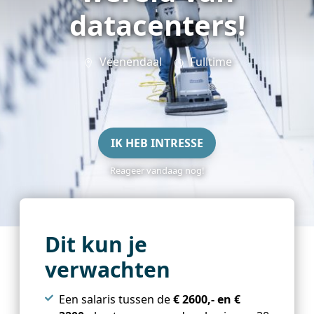
datacenters!
Veenendaal
Fulltime
IK HEB INTRESSE
Reageer vandaag nog!
Dit kun je
verwachten
Een salaris tussen de
€ 2600,- en €